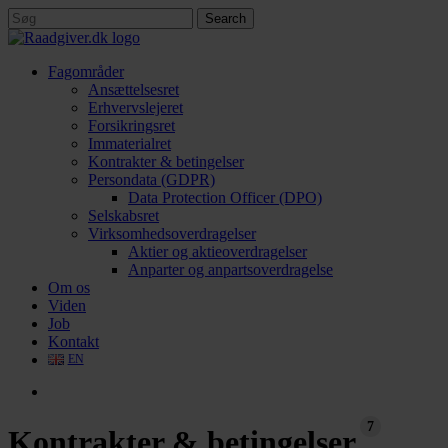
Skip
Search
to
Close
main
Search
content
search
Menu
Fagområder
Ansættelsesret
Erhvervslejeret
Forsikringsret
Immaterialret
Kontrakter & betingelser
Persondata (GDPR)
Data Protection Officer (DPO)
Selskabsret
Virksomhedsoverdragelser
Aktier og aktieoverdragelser
Anparter og anpartsoverdragelse
Om os
Viden
Job
Kontakt
EN
search
7
Kontrakter & betingelser