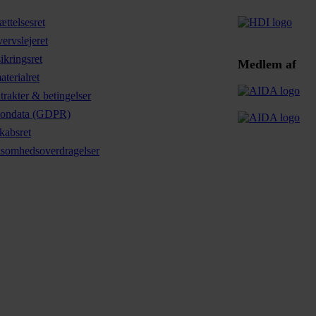
ttelsesret
ervslejeret
ikringsret
Medlem af
terialret
rakter & betingelser
sondata (GDPR)
kabsret
ksomhedsoverdragelser