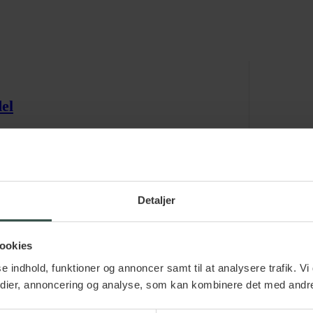
el
tion. Få rådgivning om implementering hos Raadgiver.dk.
Detaljer
ookies
sse indhold, funktioner og annoncer samt til at analysere trafik. V
edier, annoncering og analyse, som kan kombinere det med andre