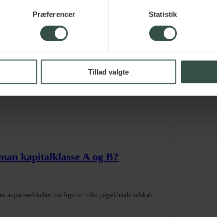
 konsekvenser
Præferencer
Statistik
konsekvenser ved voldgift. Kontakt Raadgiver.dk for rådgivning.
Tillad valgte
 man kapitalklasse A og B?
ler anpartsselskaber har lige ret i det pågældende selskab.