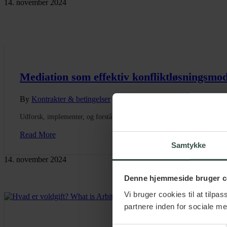
14. november 2024
Mediation som effektiv konfliktløsningsmod
By
Kontrakter & betingelser
Udforsk, implementer, og forstå effektiv konfliktløsning gennem media
Read More
Samtykke
14. november 2024
Denne hjemmeside bruger c
Vi bruger cookies til at tilpa
partnere inden for sociale m