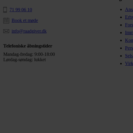
Ansæ
71 99 06 10
Erhv
Book et møde
Fors
info@raadgiver.dk
Imma
Kont
Telefoniske åbningstider
Per
Mandag-fredag: 9:00-18:00
Sels
Lørdag-søndag: lukket
Vir