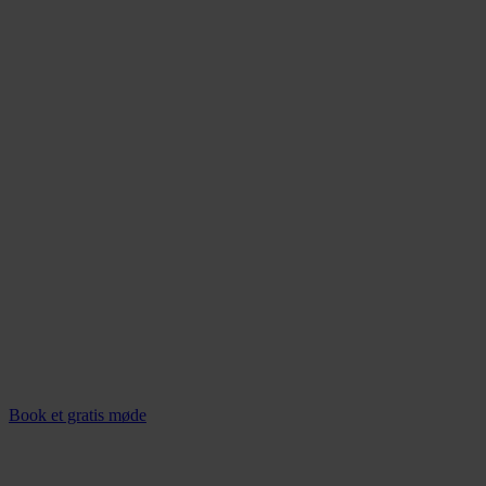
Erhvervsjuridisk rådgivning i
øjenhøjde
Hos Raadgiver.dk giver vi dig et erhvervsjuridisk overblik samt et
økonomisk perspektiv med formidling i øjenhøjde.
Book et gratis møde
Fagområder