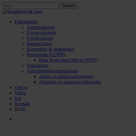
Skip
Search
to
Close
main
Search
content
search
Menu
Fagområder
Ansættelsesret
Erhvervslejeret
Forsikringsret
Immaterialret
Kontrakter & betingelser
Persondata (GDPR)
Data Protection Officer (DPO)
Selskabsret
Virksomhedsoverdragelser
Aktier og aktieoverdragelser
Anparter og anpartsoverdragelse
Om os
Viden
Job
Kontakt
EN
search