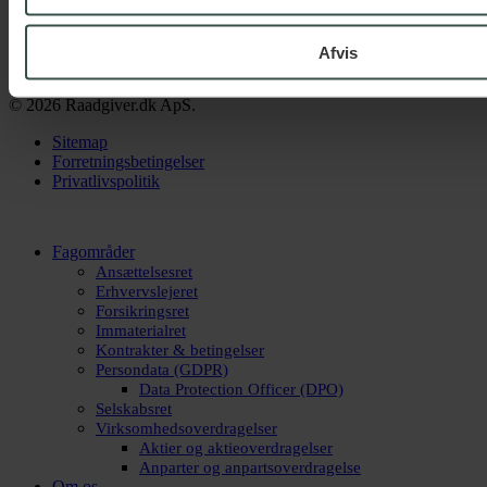
Afvis
© 2026 Raadgiver.dk ApS.
Sitemap
Forretningsbetingelser
Privatlivspolitik
Close
Fagområder
Menu
Ansættelsesret
Erhvervslejeret
Forsikringsret
Immaterialret
Kontrakter & betingelser
Persondata (GDPR)
Data Protection Officer (DPO)
Selskabsret
Virksomhedsoverdragelser
Aktier og aktieoverdragelser
Anparter og anpartsoverdragelse
Om os