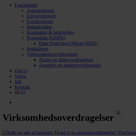
search
Menu
Fagområder
Ansættelsesret
Erhvervslejeret
Forsikringsret
Immaterialret
Kontrakter & betingelser
Persondata (GDPR)
Data Protection Officer (DPO)
Selskabsret
Virksomhedsoverdragelser
Aktier og aktieoverdragelser
Anparter og anpartsoverdragelse
Om os
Viden
Job
Kontakt
EN
search
1
Virksomhedsoverdragelser