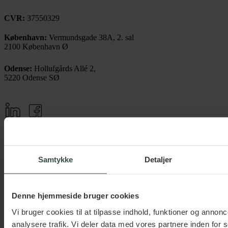
CVR:
37550329
København:
Vermundsgade 38A, 2. sal
2100 København Ø
Odense:
Hollufgårds Allé 2,
5220 Odense SØ
Kontakt
71 99 06 10
Samtykke
Detaljer
Book et møde
info@raadgiver.dk
Denne hjemmeside bruger cookies
Vi bruger cookies til at tilpasse indhold, funktioner og annonce
Telefoniske åbningstider
analysere trafik. Vi deler data med vores partnere inden for 