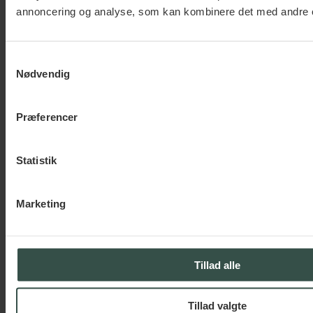
Mandag-fredag: 9:00-18:00
annoncering og analyse, som kan kombinere det med andre o
Lørdag-søndag: lukket
Fagområder
Samtykkevalg
Ansættelsesret
Nødvendig
Erhvervslejeret
Forsikringsret
Præferencer
Immaterialret
Kontrakter & betingelser
Persondata (GDPR)
Statistik
Selskabsret
Virksomhedsoverdragelser
Marketing
Forsikret hos
Tillad alle
Medlem af
Tillad valgte