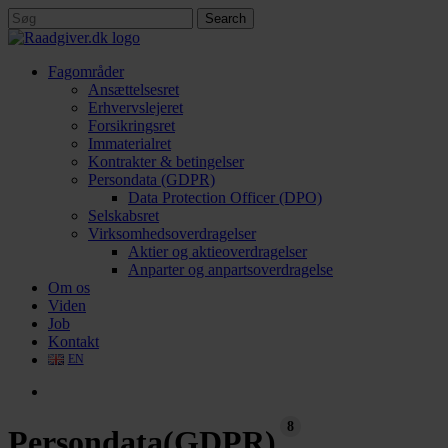
Skip
Search
to
Close
main
Search
content
search
Menu
Fagområder
Ansættelsesret
Erhvervslejeret
Forsikringsret
Immaterialret
Kontrakter & betingelser
Persondata (GDPR)
Data Protection Officer (DPO)
Selskabsret
Virksomhedsoverdragelser
Aktier og aktieoverdragelser
Anparter og anpartsoverdragelse
Om os
Viden
Job
Kontakt
EN
search
8
Persondata(GDPR)