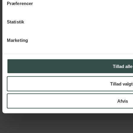
Præferencer
Close
Fagområder
Menu
Ansættelsesret
Statistik
Erhvervslejeret
Forsikringsret
Immaterialret
Marketing
Kontrakter & betingelser
Persondata (GDPR)
Data Protection Officer (DPO)
Selskabsret
Virksomhedsoverdragelser
Tillad alle
Aktier og aktieoverdragelser
Anparter og anpartsoverdragelse
Om os
Viden
Tillad valg
Job
Kontakt
Afvis
EN