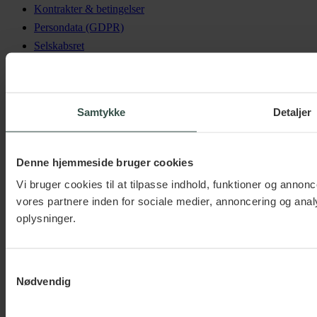
Kontrakter & betingelser
Persondata (GDPR)
Selskabsret
Virksomhedsoverdragelser
Forsikret hos
Samtykke
Detaljer
Denne hjemmeside bruger cookies
Medlem af
Vi bruger cookies til at tilpasse indhold, funktioner og annonc
vores partnere inden for sociale medier, annoncering og an
oplysninger.
© 2026 Raadgiver.dk ApS.
Samtykkevalg
Sitemap
Nødvendig
Forretningsbetingelser
Privatlivspolitik